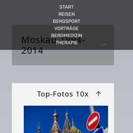
START
REISEN
BERGSPORT
VORTRÄGE
BERGMEDIZIN
Moskau 1994-
THERAPIE
2014
Top-Fotos 10x