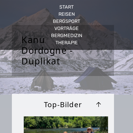
START
REISEN
BERGSPORT
VORTRÄGE
BERGMEDIZIN
Kanu
THERAPIE
Dordogne -
Duplikat
Top-Bilder